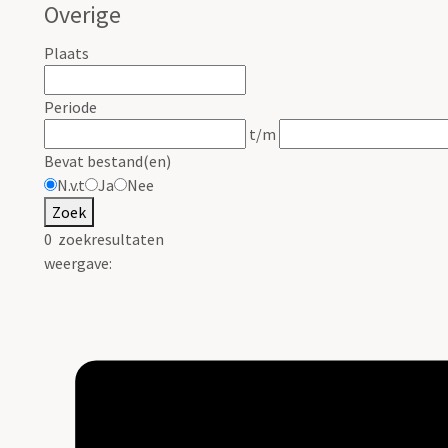
Overige
Plaats
Periode
t/m
Bevat bestand(en)
N.v.t
Ja
Nee
Zoek
0
zoekresultaten
weergave: