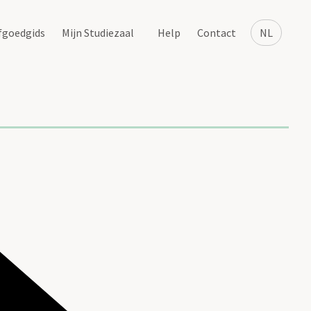
fgoedgids
Mijn Studiezaal
Help
Contact
NL