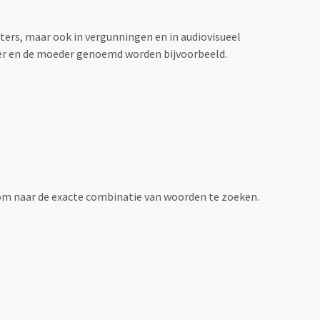
sters, maar ook in vergunningen en in audiovisueel
der en de moeder genoemd worden bijvoorbeeld.
om naar de exacte combinatie van woorden te zoeken.