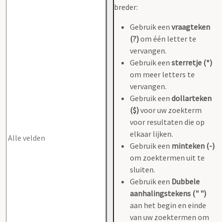
breder:
Gebruik een
vraagteken
(?)
om één letter te
vervangen.
Gebruik een
sterretje (*)
om meer letters te
vervangen.
Gebruik een
dollarteken
($)
voor uw zoekterm
voor resultaten die op
elkaar lijken.
Gebruik een
minteken (-)
om zoektermen uit te
sluiten.
Gebruik een
Dubbele
aanhalingstekens (" ")
aan het begin en einde
van uw zoektermen om