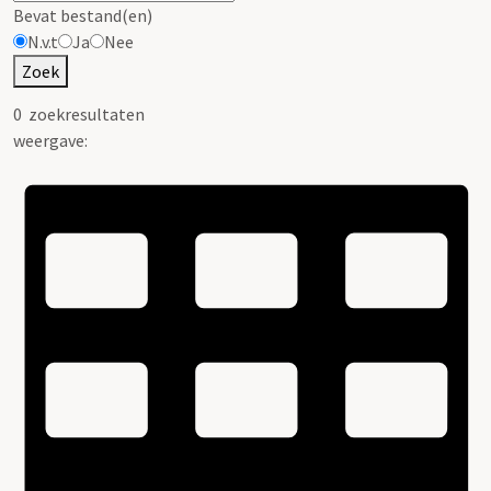
Bevat bestand(en)
N.v.t
Ja
Nee
Zoek
0
zoekresultaten
weergave: