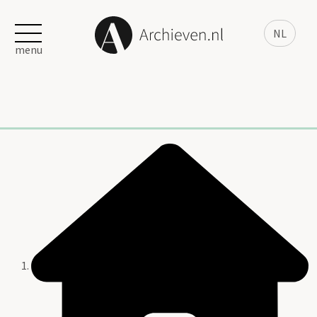
NL
menu