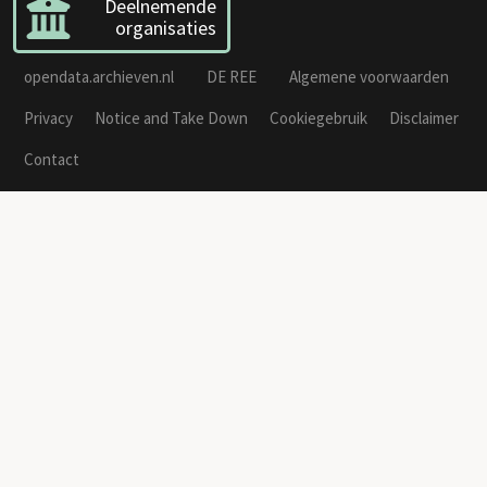
Deelnemende
organisaties
opendata.archieven.nl
DE REE
Algemene voorwaarden
Privacy
Notice and Take Down
Cookiegebruik
Disclaimer
Contact