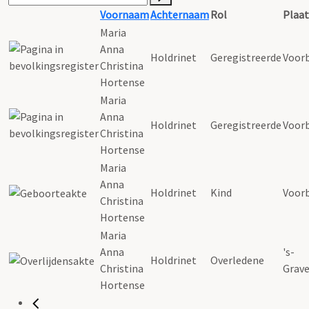
Voornaam
Achternaam
Rol
Plaat
Maria
Anna
Holdrinet
Geregistreerde
Voor
Christina
Hortense
Maria
Anna
Holdrinet
Geregistreerde
Voor
Christina
Hortense
Maria
Anna
Holdrinet
Kind
Voor
Christina
Hortense
Maria
Anna
's-
Holdrinet
Overledene
Christina
Grav
Hortense