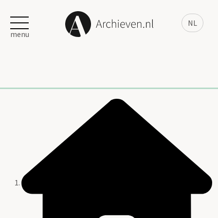
NL
menu