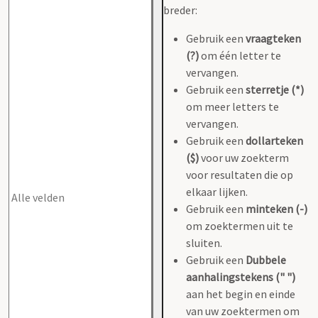
breder:
Gebruik een
vraagteken
(?)
om één letter te
vervangen.
Gebruik een
sterretje (*)
om meer letters te
vervangen.
Gebruik een
dollarteken
($)
voor uw zoekterm
voor resultaten die op
elkaar lijken.
Gebruik een
minteken (-)
om zoektermen uit te
sluiten.
Gebruik een
Dubbele
aanhalingstekens (" ")
aan het begin en einde
van uw zoektermen om