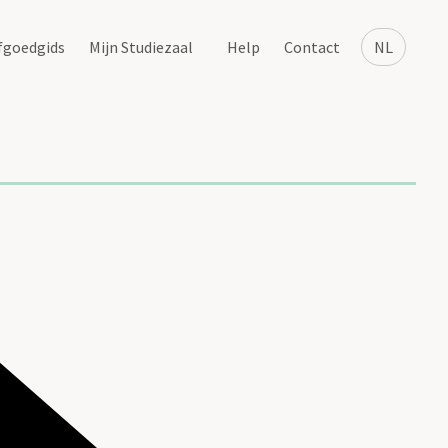
fgoedgids
Mijn Studiezaal
Help
Contact
NL