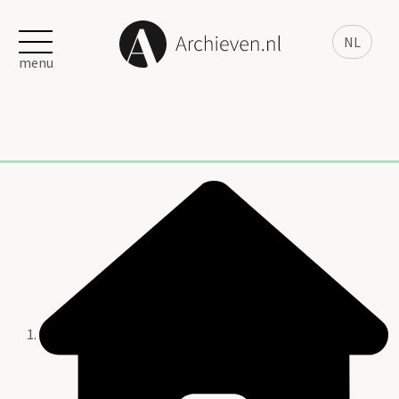
NL
menu