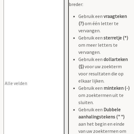
breder:
Gebruik een
vraagteken
(?)
om één letter te
vervangen.
Gebruik een
sterretje (*)
om meer letters te
vervangen.
Gebruik een
dollarteken
($)
voor uw zoekterm
voor resultaten die op
elkaar lijken.
Gebruik een
minteken (-)
om zoektermen uit te
sluiten.
Gebruik een
Dubbele
aanhalingstekens (" ")
aan het begin en einde
van uw zoektermen om