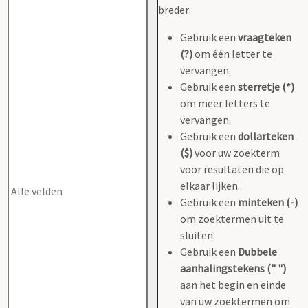
breder:
Gebruik een
vraagteken
(?)
om één letter te
vervangen.
Gebruik een
sterretje (*)
om meer letters te
vervangen.
Gebruik een
dollarteken
($)
voor uw zoekterm
voor resultaten die op
elkaar lijken.
Gebruik een
minteken (-)
om zoektermen uit te
sluiten.
Gebruik een
Dubbele
aanhalingstekens (" ")
aan het begin en einde
van uw zoektermen om