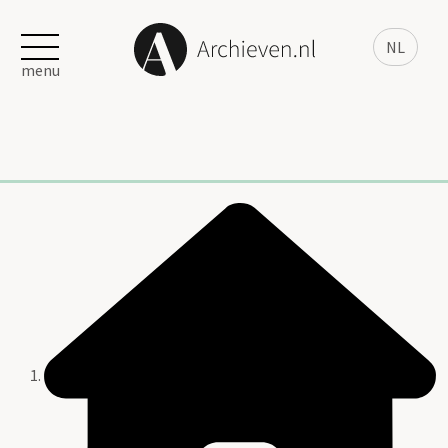
NL
menu