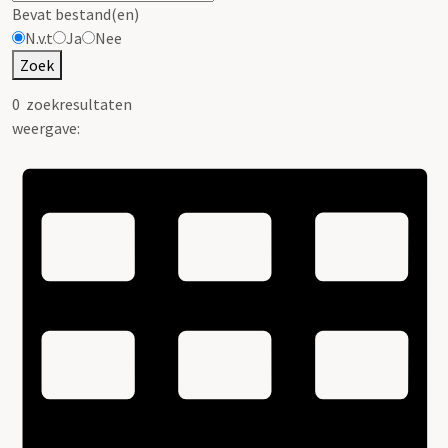
Bevat bestand(en)
N.v.t
Ja
Nee
Zoek
0
zoekresultaten
weergave: