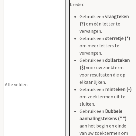
breder:
Gebruik een
vraagteken
(?)
om één letter te
vervangen.
Gebruik een
sterretje (*)
om meer letters te
vervangen.
Gebruik een
dollarteken
($)
voor uw zoekterm
voor resultaten die op
elkaar lijken.
Gebruik een
minteken (-)
om zoektermen uit te
sluiten.
Gebruik een
Dubbele
aanhalingstekens (" ")
aan het begin en einde
van uw zoektermen om