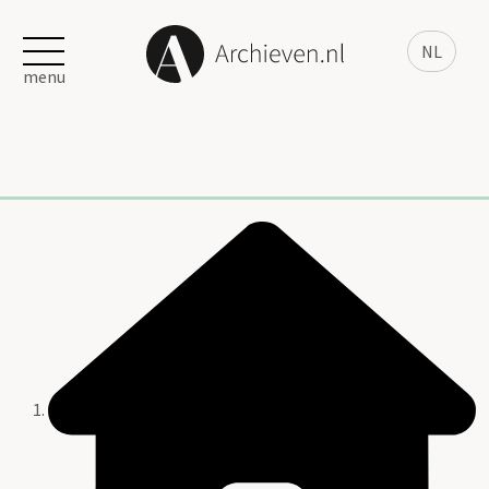
NL
menu