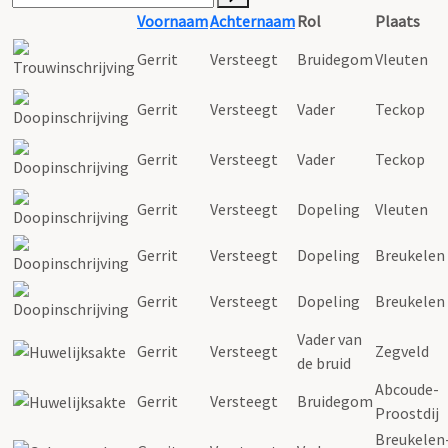
Voornaam
Achternaam
Rol
Plaats
Gerrit
Versteegt
Bruidegom
Vleuten
Gerrit
Versteegt
Vader
Teckop
Gerrit
Versteegt
Vader
Teckop
Gerrit
Versteegt
Dopeling
Vleuten
Gerrit
Versteegt
Dopeling
Breukelen
Gerrit
Versteegt
Dopeling
Breukelen
Vader van
Gerrit
Versteegt
Zegveld
de bruid
Abcoude-
Gerrit
Versteegt
Bruidegom
Proostdij
Breukelen