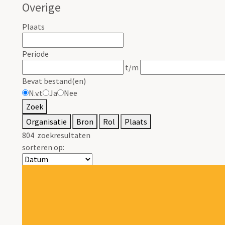
Overige
Plaats
Periode
t/m
Bevat bestand(en)
N.v.t
Ja
Nee
Zoek
Organisatie
Bron
Rol
Plaats
804
zoekresultaten
sorteren op: