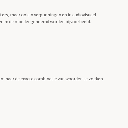
sters, maar ook in vergunningen en in audiovisueel
der en de moeder genoemd worden bijvoorbeeld.
om naar de exacte combinatie van woorden te zoeken.