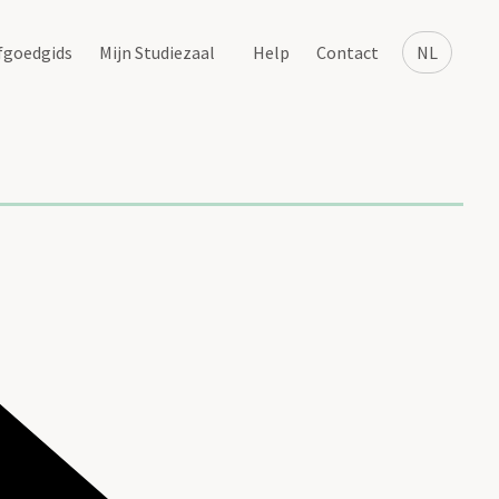
fgoedgids
Mijn Studiezaal
Help
Contact
NL