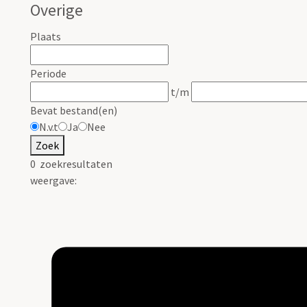
Overige
Plaats
Periode
t/m
Bevat bestand(en)
N.v.t
Ja
Nee
Zoek
0
zoekresultaten
weergave: