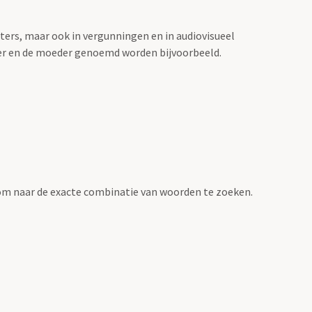
sters, maar ook in vergunningen en in audiovisueel
der en de moeder genoemd worden bijvoorbeeld.
om naar de exacte combinatie van woorden te zoeken.