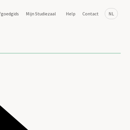
fgoedgids
Mijn Studiezaal
Help
Contact
NL