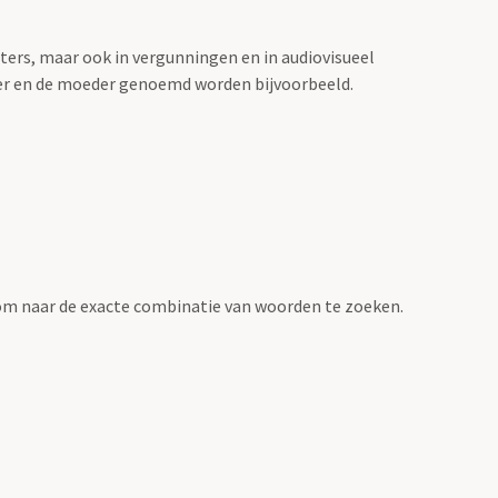
sters, maar ook in vergunningen en in audiovisueel
der en de moeder genoemd worden bijvoorbeeld.
om naar de exacte combinatie van woorden te zoeken.