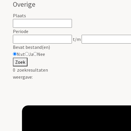
Overige
Plaats
Periode
t/m
Bevat bestand(en)
N.v.t
Ja
Nee
Zoek
0
zoekresultaten
weergave: