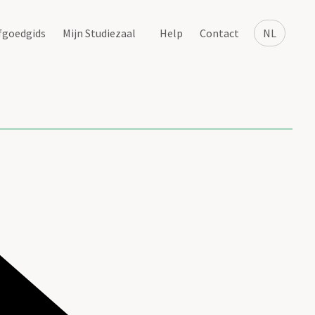
fgoedgids
Mijn Studiezaal
Help
Contact
NL