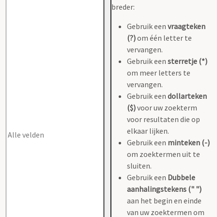
breder:
Gebruik een
vraagteken
(?)
om één letter te
vervangen.
Gebruik een
sterretje (*)
om meer letters te
vervangen.
Gebruik een
dollarteken
($)
voor uw zoekterm
voor resultaten die op
elkaar lijken.
Gebruik een
minteken (-)
om zoektermen uit te
sluiten.
Gebruik een
Dubbele
aanhalingstekens (" ")
aan het begin en einde
van uw zoektermen om