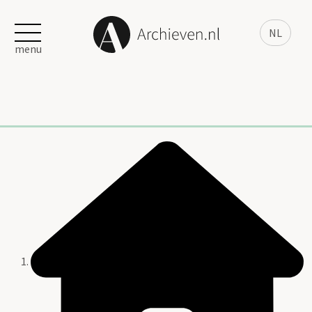
NL
menu