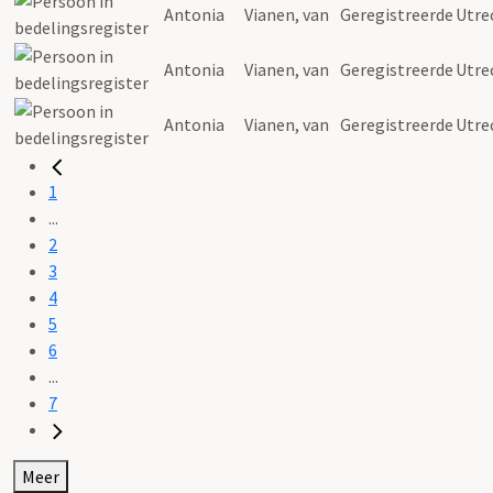
Antonia
Vianen
, van
Geregistreerde
Utre
Antonia
Vianen
, van
Geregistreerde
Utre
Antonia
Vianen
, van
Geregistreerde
Utre
1
...
2
3
4
5
6
...
7
Meer