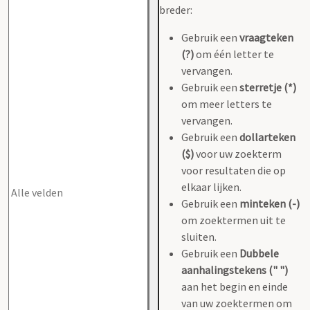
breder:
Gebruik een
vraagteken
(?)
om één letter te
vervangen.
Gebruik een
sterretje (*)
om meer letters te
vervangen.
Gebruik een
dollarteken
($)
voor uw zoekterm
voor resultaten die op
elkaar lijken.
Gebruik een
minteken (-)
om zoektermen uit te
sluiten.
Gebruik een
Dubbele
aanhalingstekens (" ")
aan het begin en einde
van uw zoektermen om