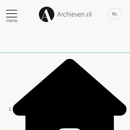
NL
menu