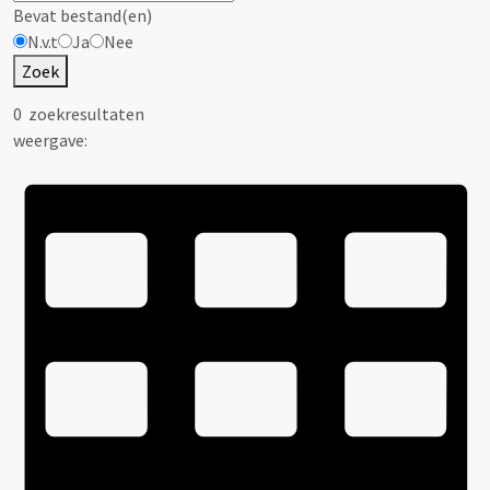
Bevat bestand(en)
N.v.t
Ja
Nee
Zoek
0
zoekresultaten
weergave: