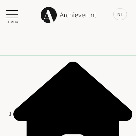
NL
menu