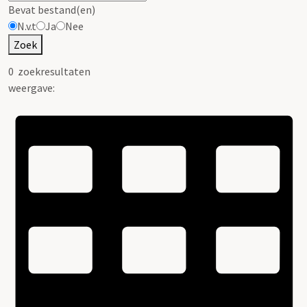
Bevat bestand(en)
N.v.t
Ja
Nee
Zoek
0
zoekresultaten
weergave: