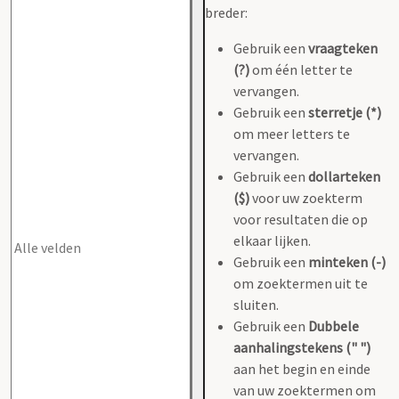
breder:
Gebruik een
vraagteken
(?)
om één letter te
vervangen.
Gebruik een
sterretje (*)
om meer letters te
vervangen.
Gebruik een
dollarteken
($)
voor uw zoekterm
voor resultaten die op
elkaar lijken.
Gebruik een
minteken (-)
om zoektermen uit te
sluiten.
Gebruik een
Dubbele
aanhalingstekens (" ")
aan het begin en einde
van uw zoektermen om