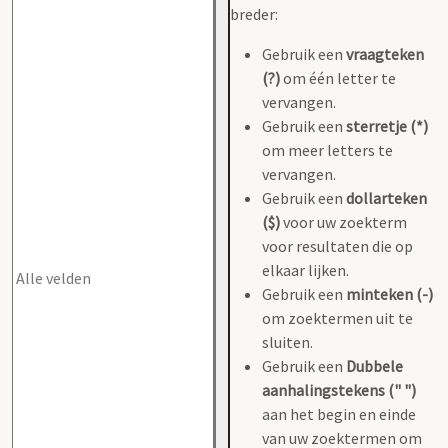
breder:
Gebruik een
vraagteken
(?)
om één letter te
vervangen.
Gebruik een
sterretje (*)
om meer letters te
vervangen.
Gebruik een
dollarteken
($)
voor uw zoekterm
voor resultaten die op
elkaar lijken.
Gebruik een
minteken (-)
om zoektermen uit te
sluiten.
Gebruik een
Dubbele
aanhalingstekens (" ")
aan het begin en einde
van uw zoektermen om