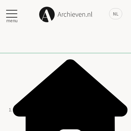
NL
menu