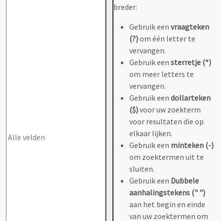
breder:
Gebruik een
vraagteken
(?)
om één letter te
vervangen.
Gebruik een
sterretje (*)
om meer letters te
vervangen.
Gebruik een
dollarteken
($)
voor uw zoekterm
voor resultaten die op
elkaar lijken.
Gebruik een
minteken (-)
om zoektermen uit te
sluiten.
Gebruik een
Dubbele
aanhalingstekens (" ")
aan het begin en einde
van uw zoektermen om