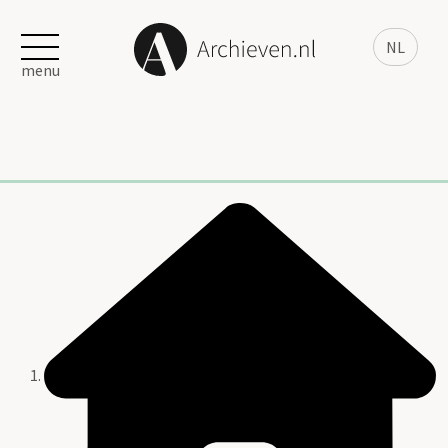
NL
menu