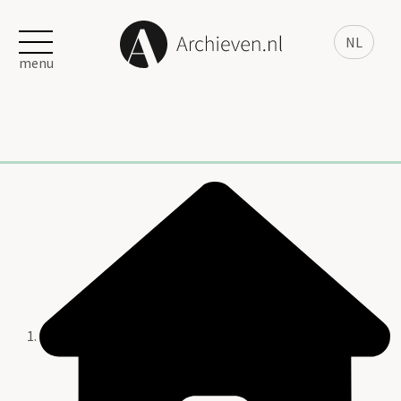
NL
menu