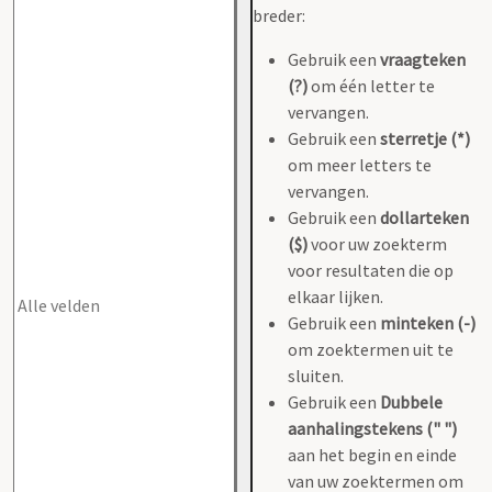
breder:
Gebruik een
vraagteken
(?)
om één letter te
vervangen.
Gebruik een
sterretje (*)
om meer letters te
vervangen.
Gebruik een
dollarteken
($)
voor uw zoekterm
voor resultaten die op
elkaar lijken.
Gebruik een
minteken (-)
om zoektermen uit te
sluiten.
Gebruik een
Dubbele
aanhalingstekens (" ")
aan het begin en einde
van uw zoektermen om