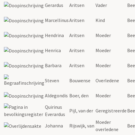
Gerardus
Aritsen
Vader
Bee
Marcellinus
Aritsen
Kind
Bee
Hendrina
Aritsen
Moeder
Bee
Henrica
Aritsen
Moeder
Bee
Barbara
Aritsen
Moeder
Bee
Steven
Bouwense
Overledene
Bee
Aldegondis
Boer, den
Moeder
Bee
Quirinus
Pijl, van der
Geregistreerde
Bee
Everardus
Moeder
Johanna
Rijswijk, van
Bee
overledene