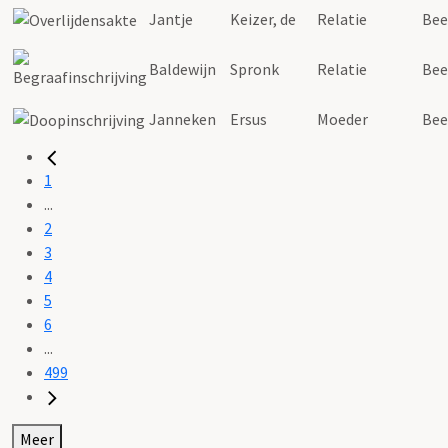
Jantje
Keizer, de
Relatie
Bee
Baldewijn
Spronk
Relatie
Bee
Janneken
Ersus
Moeder
Bee
1
...
2
3
4
5
6
...
499
Meer