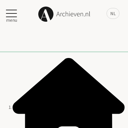
NL
menu