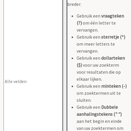
breder:
Gebruik een
vraagteken
(?)
om één letter te
vervangen.
Gebruik een
sterretje (*)
om meer letters te
vervangen.
Gebruik een
dollarteken
($)
voor uw zoekterm
voor resultaten die op
elkaar lijken.
Gebruik een
minteken (-)
om zoektermen uit te
sluiten.
Gebruik een
Dubbele
aanhalingstekens (" ")
aan het begin en einde
van uw zoektermen om