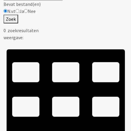
Bevat bestand(en)
N.v.t
Ja
Nee
Zoek
0
zoekresultaten
weergave: