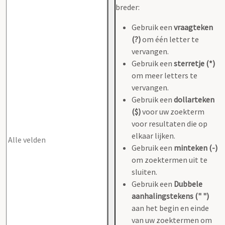
breder:
Gebruik een
vraagteken
(?)
om één letter te
vervangen.
Gebruik een
sterretje (*)
om meer letters te
vervangen.
Gebruik een
dollarteken
($)
voor uw zoekterm
voor resultaten die op
elkaar lijken.
Gebruik een
minteken (-)
om zoektermen uit te
sluiten.
Gebruik een
Dubbele
aanhalingstekens (" ")
aan het begin en einde
van uw zoektermen om