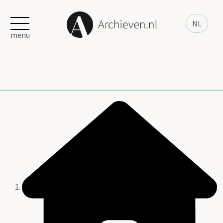
NL
menu