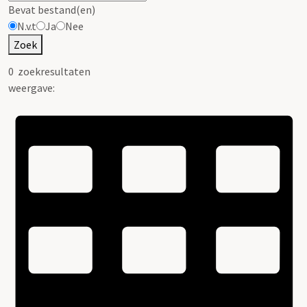
Bevat bestand(en)
N.v.t
Ja
Nee
Zoek
0
zoekresultaten
weergave: