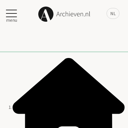
NL
menu