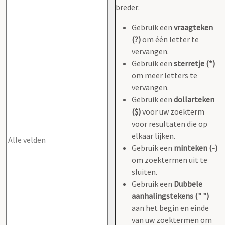
breder:
Gebruik een
vraagteken
(?)
om één letter te
vervangen.
Gebruik een
sterretje (*)
om meer letters te
vervangen.
Gebruik een
dollarteken
($)
voor uw zoekterm
voor resultaten die op
elkaar lijken.
Gebruik een
minteken (-)
om zoektermen uit te
sluiten.
Gebruik een
Dubbele
aanhalingstekens (" ")
aan het begin en einde
van uw zoektermen om