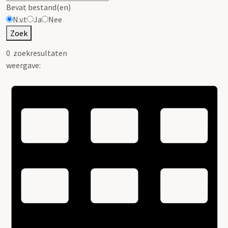
Bevat bestand(en)
N.v.t
Ja
Nee
Zoek
0
zoekresultaten
weergave: