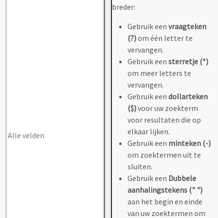
breder:
Gebruik een
vraagteken
(?)
om één letter te
vervangen.
Gebruik een
sterretje (*)
om meer letters te
vervangen.
Gebruik een
dollarteken
($)
voor uw zoekterm
voor resultaten die op
elkaar lijken.
Gebruik een
minteken (-)
om zoektermen uit te
sluiten.
Gebruik een
Dubbele
aanhalingstekens (" ")
aan het begin en einde
van uw zoektermen om