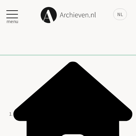
NL
menu