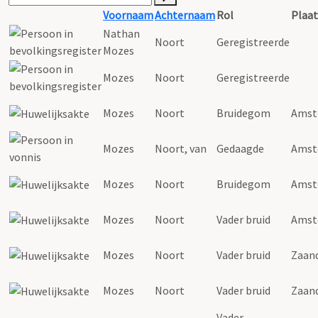
Voornaam
Achternaam
Rol
Plaat
Nathan
Noort
Geregistreerde
Mozes
Mozes
Noort
Geregistreerde
Mozes
Noort
Bruidegom
Amst
Mozes
Noort
, van
Gedaagde
Amst
Mozes
Noort
Bruidegom
Amst
Mozes
Noort
Vader bruid
Amst
Mozes
Noort
Vader bruid
Zaan
Mozes
Noort
Vader bruid
Zaan
Vader