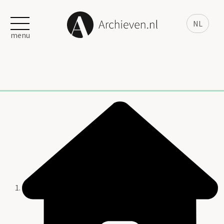
NL
menu