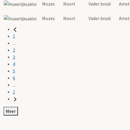
Mozes
Noort
Vader bruid
Amst
Mozes
Noort
Vader bruid
Amst
1
...
2
3
4
5
6
...
1
Meer