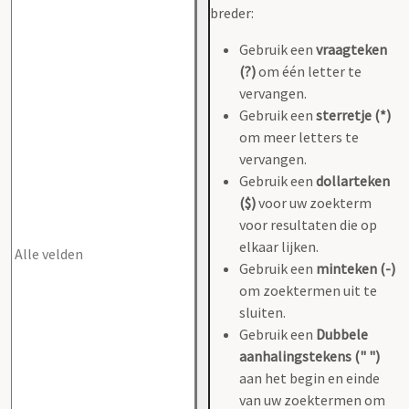
breder:
Gebruik een
vraagteken
(?)
om één letter te
vervangen.
Gebruik een
sterretje (*)
om meer letters te
vervangen.
Gebruik een
dollarteken
($)
voor uw zoekterm
voor resultaten die op
elkaar lijken.
Gebruik een
minteken (-)
om zoektermen uit te
sluiten.
Gebruik een
Dubbele
aanhalingstekens (" ")
aan het begin en einde
van uw zoektermen om