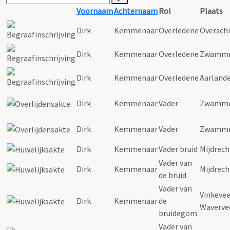
Voornaam
Achternaam
Rol
Plaats
Dirk
Kemmenaar
Overledene
Oversch
Dirk
Kemmenaar
Overledene
Zwamm
Dirk
Kemmenaar
Overledene
Aarland
Dirk
Kemmenaar
Vader
Zwamm
Dirk
Kemmenaar
Vader
Zwamm
Dirk
Kemmenaar
Vader bruid
Mijdrech
Vader van
Dirk
Kemmenaar
Mijdrech
de bruid
Vader van
Vinkeve
Dirk
Kemmenaar
de
Waverve
bruidegom
Vader van