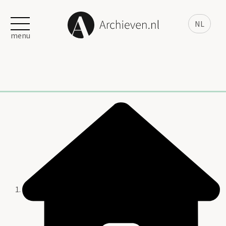
NL
menu