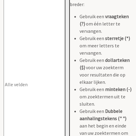
breder:
Gebruik een
vraagteken
(?)
om één letter te
vervangen.
Gebruik een
sterretje (*)
om meer letters te
vervangen.
Gebruik een
dollarteken
($)
voor uw zoekterm
voor resultaten die op
elkaar lijken.
Gebruik een
minteken (-)
om zoektermen uit te
sluiten.
Gebruik een
Dubbele
aanhalingstekens (" ")
aan het begin en einde
van uw zoektermen om