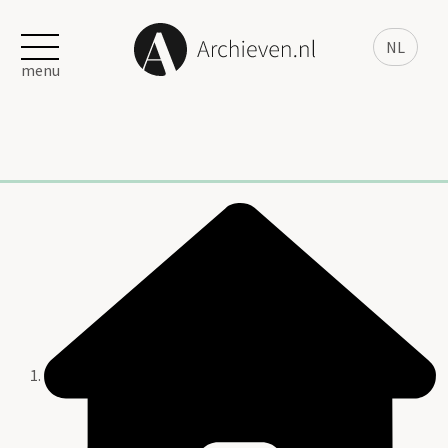
NL
menu