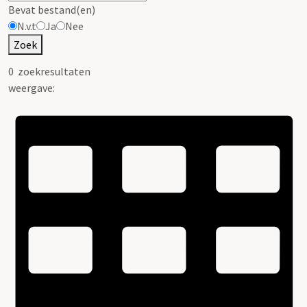
Bevat bestand(en)
N.v.t
Ja
Nee
Zoek
0
zoekresultaten
weergave: