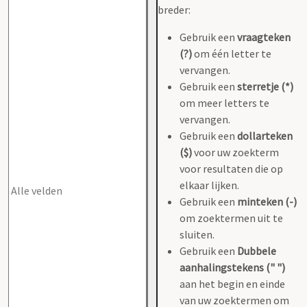
breder:
Gebruik een
vraagteken
(?)
om één letter te
vervangen.
Gebruik een
sterretje (*)
om meer letters te
vervangen.
Gebruik een
dollarteken
($)
voor uw zoekterm
voor resultaten die op
elkaar lijken.
Gebruik een
minteken (-)
om zoektermen uit te
sluiten.
Gebruik een
Dubbele
aanhalingstekens (" ")
aan het begin en einde
van uw zoektermen om