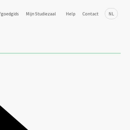
fgoedgids
Mijn Studiezaal
Help
Contact
NL