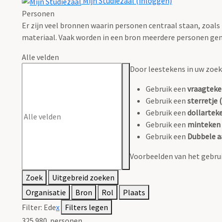
Mijn Studiezaal (inloggen)
Personen
Er zijn veel bronnen waarin personen centraal staan, zoals
materiaal. Vaak worden in een bron meerdere personen gen
Alle velden
Door leestekens in uw zoeko
Gebruik een
vraagteke
Gebruik een
sterretje (
Gebruik een
dollarteke
Gebruik een
minteken 
Gebruik een
Dubbele a
Voorbeelden van het gebrui
Zoek
Uitgebreid zoeken
Organisatie
Bron
Rol
Plaats
Filter:
Ede
x
Filters legen
325.980
personen