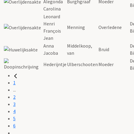
Alegonda
Burghgraaf
Moeder
Bi
Carolina
Leonard
Henri
D
Menning
Overledene
François
Bi
Jean
Anna
Middelkoop,
D
Bruid
Jacoba
van
Bi
D
Hederijntje
Ulberschooten
Moeder
Bi
1
...
2
3
4
5
6
...