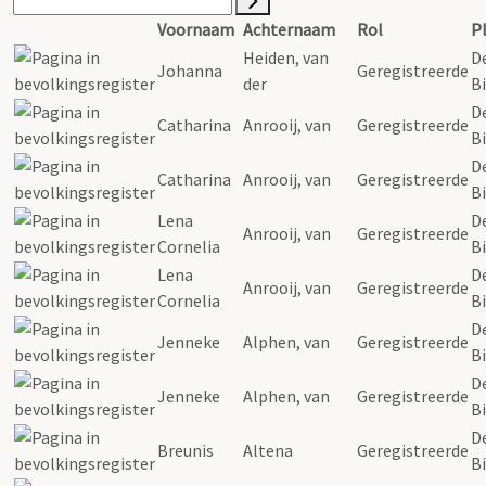
Voornaam
Achternaam
Rol
P
Heiden, van
D
Johanna
Geregistreerde
der
Bi
D
Catharina
Anrooij, van
Geregistreerde
Bi
D
Catharina
Anrooij, van
Geregistreerde
Bi
Lena
D
Anrooij, van
Geregistreerde
Cornelia
Bi
Lena
D
Anrooij, van
Geregistreerde
Cornelia
Bi
D
Jenneke
Alphen, van
Geregistreerde
Bi
D
Jenneke
Alphen, van
Geregistreerde
Bi
D
Breunis
Altena
Geregistreerde
Bi