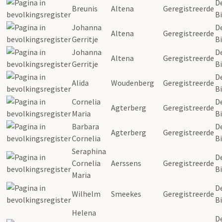
D
Breunis
Altena
Geregistreerde
Bi
Johanna
D
Altena
Geregistreerde
Gerritje
Bi
Johanna
D
Altena
Geregistreerde
Gerritje
Bi
D
Alida
Woudenberg
Geregistreerde
Bi
Cornelia
D
Agterberg
Geregistreerde
Maria
Bi
Barbara
D
Agterberg
Geregistreerde
Cornelia
Bi
Seraphina
D
Cornelia
Aerssens
Geregistreerde
Bi
Maria
D
Wilhelm
Smeekes
Geregistreerde
Bi
Helena
D