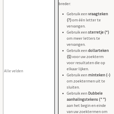
breder:
Gebruik een
vraagteken
(?)
om één letter te
vervangen.
Gebruik een
sterretje (*)
om meer letters te
vervangen.
Gebruik een
dollarteken
($)
voor uw zoekterm
voor resultaten die op
elkaar lijken.
Gebruik een
minteken (-)
om zoektermen uit te
sluiten.
Gebruik een
Dubbele
aanhalingstekens (" ")
aan het begin en einde
van uw zoektermen om