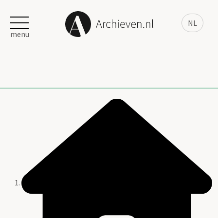
NL
menu