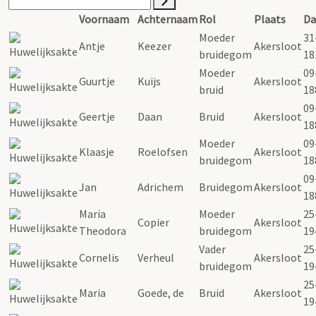
Voornaam
Achternaam
Rol
Plaats
D
Moeder
31
Antje
Keezer
Akersloot
bruidegom
18
Moeder
09
Guurtje
Kuijs
Akersloot
bruid
18
09
Geertje
Daan
Bruid
Akersloot
18
Moeder
09
Klaasje
Roelofsen
Akersloot
bruidegom
18
09
Jan
Adrichem
Bruidegom
Akersloot
18
Maria
Moeder
25
Copier
Akersloot
Theodora
bruidegom
19
Vader
25
Cornelis
Verheul
Akersloot
bruidegom
19
25
Maria
Goede, de
Bruid
Akersloot
19