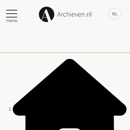
NL
menu