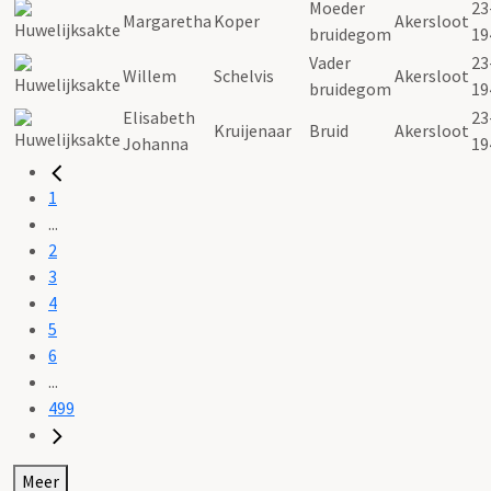
Moeder
23
Margaretha
Koper
Akersloot
bruidegom
19
Vader
23
Willem
Schelvis
Akersloot
bruidegom
19
Elisabeth
23
Kruijenaar
Bruid
Akersloot
Johanna
19
1
...
2
3
4
5
6
...
499
Meer