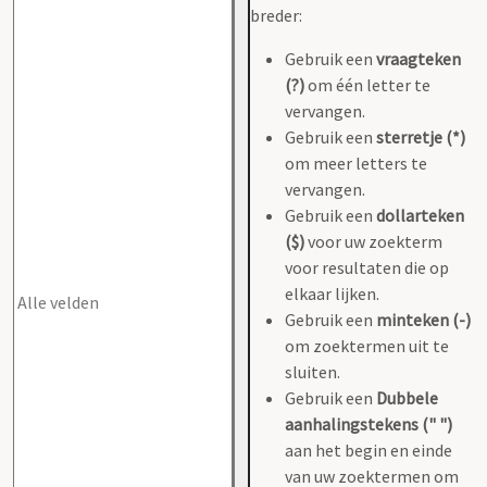
breder:
Gebruik een
vraagteken
(?)
om één letter te
vervangen.
Gebruik een
sterretje (*)
om meer letters te
vervangen.
Gebruik een
dollarteken
($)
voor uw zoekterm
voor resultaten die op
elkaar lijken.
Gebruik een
minteken (-)
om zoektermen uit te
sluiten.
Gebruik een
Dubbele
aanhalingstekens (" ")
aan het begin en einde
van uw zoektermen om