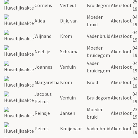
25
Cornelis
Verheul
Bruidegom
Akersloot
19
Moeder
04
Alida
Dijk, van
Akersloot
bruid
19
04
Wijnand
Krom
Vader bruid
Akersloot
19
Moeder
04
Neeltje
Schrama
Akersloot
bruidegom
19
Vader
04
Joannes
Verduin
Akersloot
bruidegom
19
04
Margaretha
Krom
Bruid
Akersloot
19
Jacobus
04
Verduin
Bruidegom
Akersloot
Petrus
19
Moeder
23
Reinsje
Jansen
Akersloot
bruid
19
23
Petrus
Kruijenaar
Vader bruid
Akersloot
19