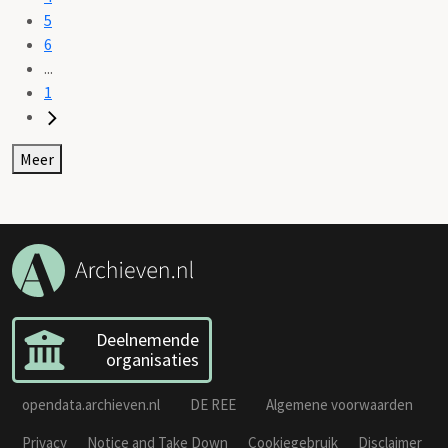
5
6
...
1
Meer
Deelnemende
organisaties
opendata.archieven.nl
DE REE
Algemene voorwaarden
Privacy
Notice and Take Down
Cookiegebruik
Disclaimer