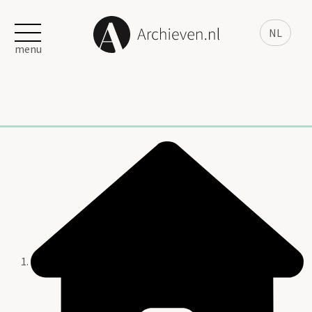
NL
menu