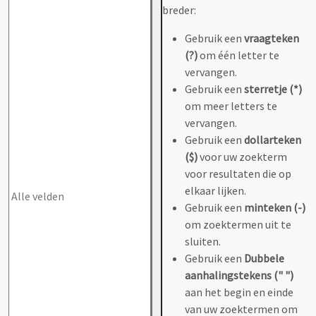
breder:
Gebruik een
vraagteken
(?)
om één letter te
vervangen.
Gebruik een
sterretje (*)
om meer letters te
vervangen.
Gebruik een
dollarteken
($)
voor uw zoekterm
voor resultaten die op
elkaar lijken.
Gebruik een
minteken (-)
om zoektermen uit te
sluiten.
Gebruik een
Dubbele
aanhalingstekens (" ")
aan het begin en einde
van uw zoektermen om