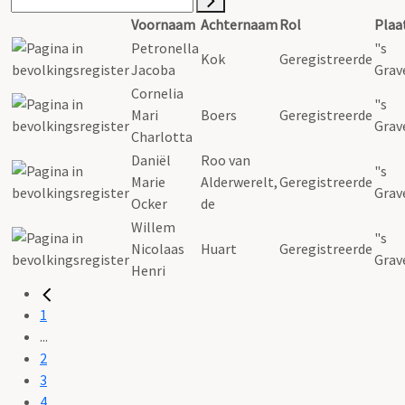
Voornaam
Achternaam
Rol
Plaa
Petronella
"s
Kok
Geregistreerde
Jacoba
Grav
Cornelia
"s
Mari
Boers
Geregistreerde
Grav
Charlotta
Daniël
Roo van
"s
Marie
Alderwerelt,
Geregistreerde
Grav
Ocker
de
Willem
"s
Nicolaas
Huart
Geregistreerde
Grav
Henri
1
...
2
3
4