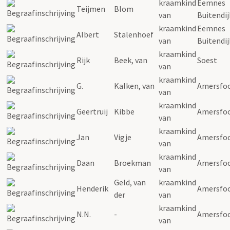
kraamkind
Eemnes
Teijmen
Blom
van
Buitendij
kraamkind
Eemnes
Albert
Stalenhoef
van
Buitendij
kraamkind
Rijk
Beek, van
Soest
van
kraamkind
G.
Kalken, van
Amersfo
van
kraamkind
Geertruij
Kibbe
Amersfo
van
kraamkind
Jan
Vigje
Amersfo
van
kraamkind
Daan
Broekman
Amersfo
van
Geld, van
kraamkind
Henderik
Amersfo
der
van
kraamkind
N.N.
-
Amersfo
van