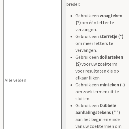
breder:
Gebruik een
vraagteken
(?)
om één letter te
vervangen.
Gebruik een
sterretje (*)
om meer letters te
vervangen.
Gebruik een
dollarteken
($)
voor uw zoekterm
voor resultaten die op
elkaar lijken.
Gebruik een
minteken (-)
om zoektermen uit te
sluiten.
Gebruik een
Dubbele
aanhalingstekens (" ")
aan het begin en einde
van uw zoektermen om