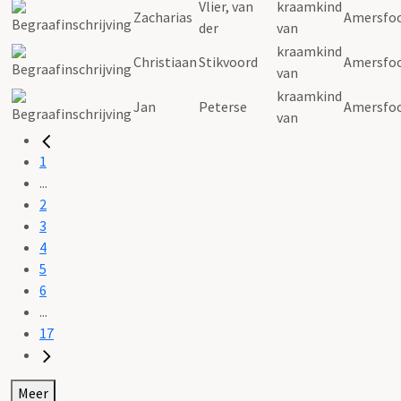
Vlier, van
kraamkind
Zacharias
Amersfo
der
van
kraamkind
Christiaan
Stikvoord
Amersfo
van
kraamkind
Jan
Peterse
Amersfo
van
1
...
2
3
4
5
6
...
17
Meer