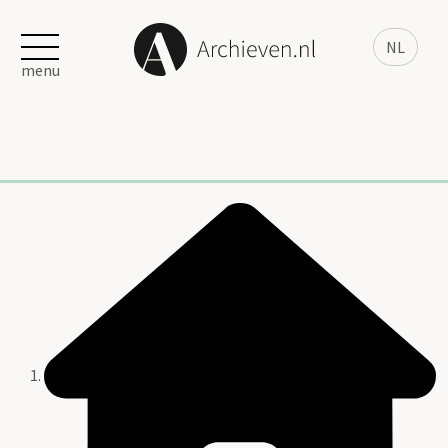
NL
menu