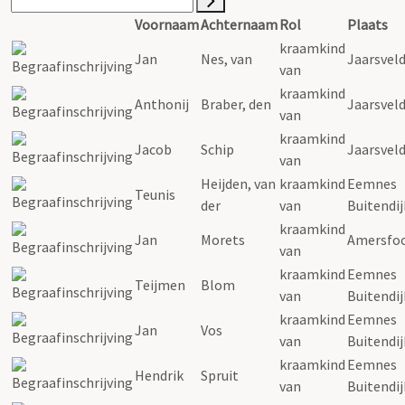
Voornaam
Achternaam
Rol
Plaats
kraamkind
Jan
Nes, van
Jaarsvel
van
kraamkind
Anthonij
Braber, den
Jaarsvel
van
kraamkind
Jacob
Schip
Jaarsvel
van
Heijden, van
kraamkind
Eemnes
Teunis
der
van
Buitendij
kraamkind
Jan
Morets
Amersfo
van
kraamkind
Eemnes
Teijmen
Blom
van
Buitendij
kraamkind
Eemnes
Jan
Vos
van
Buitendij
kraamkind
Eemnes
Hendrik
Spruit
van
Buitendij