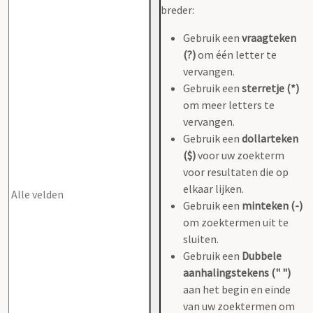
breder:
Gebruik een
vraagteken
(?)
om één letter te
vervangen.
Gebruik een
sterretje (*)
om meer letters te
vervangen.
Gebruik een
dollarteken
($)
voor uw zoekterm
voor resultaten die op
elkaar lijken.
Gebruik een
minteken (-)
om zoektermen uit te
sluiten.
Gebruik een
Dubbele
aanhalingstekens (" ")
aan het begin en einde
van uw zoektermen om