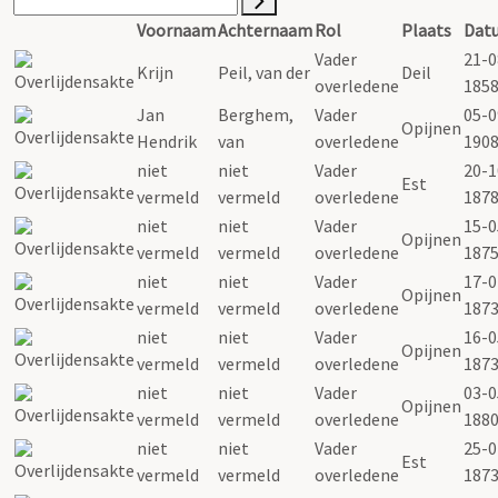
Voornaam
Achternaam
Rol
Plaats
Dat
Vader
21-0
Krijn
Peil, van der
Deil
overledene
185
Jan
Berghem,
Vader
05-0
Opijnen
Hendrik
van
overledene
190
niet
niet
Vader
20-1
Est
vermeld
vermeld
overledene
187
niet
niet
Vader
15-0
Opijnen
vermeld
vermeld
overledene
187
niet
niet
Vader
17-0
Opijnen
vermeld
vermeld
overledene
187
niet
niet
Vader
16-0
Opijnen
vermeld
vermeld
overledene
187
niet
niet
Vader
03-0
Opijnen
vermeld
vermeld
overledene
188
niet
niet
Vader
25-0
Est
vermeld
vermeld
overledene
187