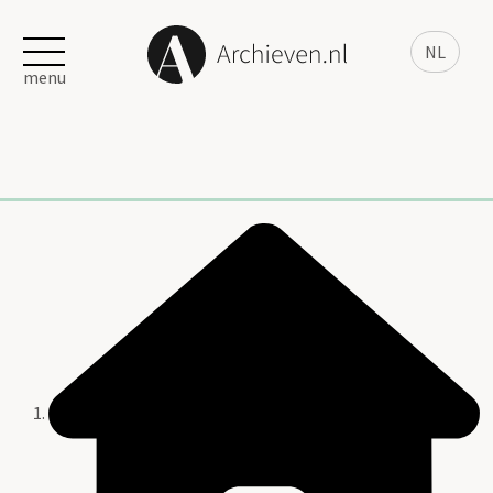
NL
menu