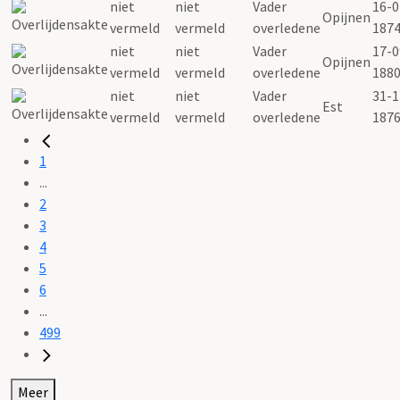
niet
niet
Vader
16-0
Opijnen
vermeld
vermeld
overledene
187
niet
niet
Vader
17-0
Opijnen
vermeld
vermeld
overledene
188
niet
niet
Vader
31-1
Est
vermeld
vermeld
overledene
187
1
...
2
3
4
5
6
...
499
Meer