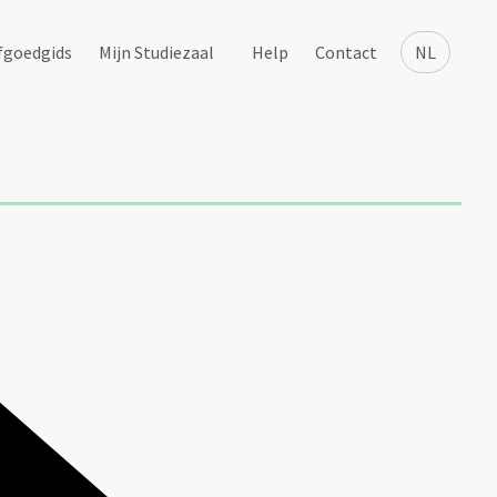
fgoedgids
Mijn Studiezaal
Help
Contact
NL