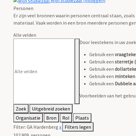
Mijn Studiezaal (inloggen)
Personen
Er zijn veel bronnen waarin personen centraal staan, zoals
materiaal. Vaak worden in een bron meerdere personen gen
Alle velden
Door leestekens in uw zoeko
Gebruik een
vraagteke
Gebruik een
sterretje (
Gebruik een
dollarteke
Gebruik een
minteken 
Gebruik een
Dubbele a
Voorbeelden van het gebrui
Zoek
Uitgebreid zoeken
Organisatie
Bron
Rol
Plaats
Filter:
GA Hardenberg
x
Filters legen
102.909
personen