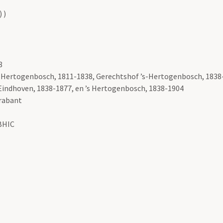
 )
8
 ’s-Hertogenbosch, 1811-1838, Gerechtshof ’s-Hertogenbosch, 183
Eindhoven, 1838-1877, en ’s Hertogenbosch, 1838-1904
Brabant
 BHIC