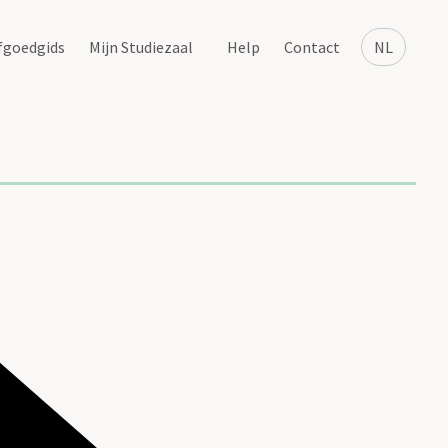
fgoedgids
Mijn Studiezaal
Help
Contact
NL