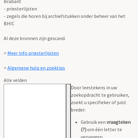
Brabant
- priesterlijsten
- zegels die horen bij archiefstukken onder beheer van het
BHIC
Al deze bronnen zijn gescand.
>
Meer info priesterlijsten
>
Algemene hulp en zoektips
Alle velden
Door leestekens in uw
zoekopdracht te gebruiken,
zoekt u specifieker of juist
breder:
Gebruik een
vraagteken
(?)
om één letter te
vervangen.