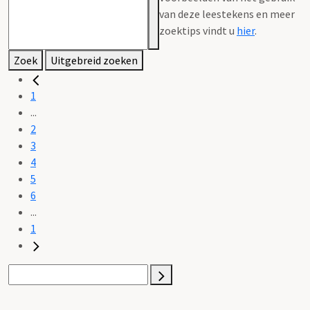
van deze leestekens en meer
zoektips vindt u
hier
.
Zoek
Uitgebreid zoeken
1
...
2
3
4
5
6
...
1