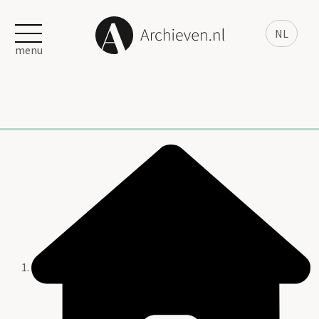
NL
menu