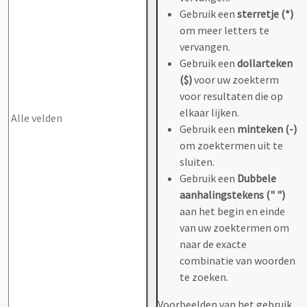
Gebruik een
sterretje (*)
om meer letters te
vervangen.
Gebruik een
dollarteken
($)
voor uw zoekterm
voor resultaten die op
elkaar lijken.
Gebruik een
minteken (-)
om zoektermen uit te
sluiten.
Gebruik een
Dubbele
aanhalingstekens (" ")
aan het begin en einde
van uw zoektermen om
naar de exacte
combinatie van woorden
te zoeken.
Voorbeelden van het gebruik