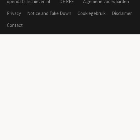
opendata.archieven.nl
DE REE
Algemene voorwaarden
Privacy
Notice and Take Down
Cookiegebruik
Disclaimer
Contact