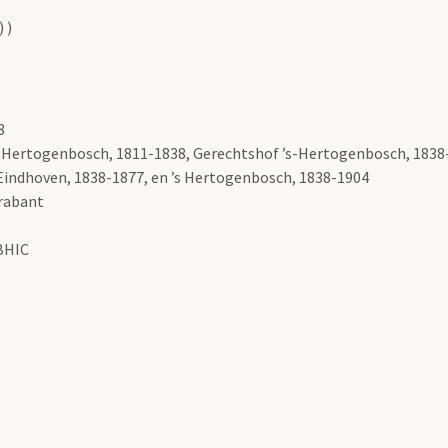
 )
8
 ’s-Hertogenbosch, 1811-1838, Gerechtshof ’s-Hertogenbosch, 183
Eindhoven, 1838-1877, en ’s Hertogenbosch, 1838-1904
Brabant
 BHIC