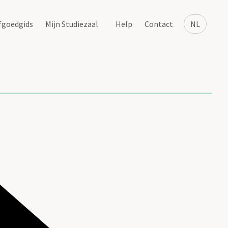
fgoedgids
Mijn Studiezaal
Help
Contact
NL