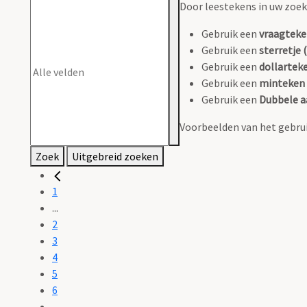
Door leestekens in uw zoeko
Gebruik een
vraagteke
Gebruik een
sterretje (
Gebruik een
dollarteke
Gebruik een
minteken 
Gebruik een
Dubbele a
Voorbeelden van het gebrui
Zoek
Uitgebreid zoeken
1
...
2
3
4
5
6
...