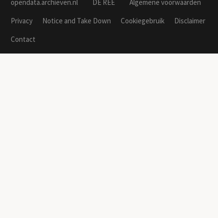
opendata.archieven.nl
DE REE
Algemene voorwaarden
Privacy
Notice and Take Down
Cookiegebruik
Disclaimer
Contact