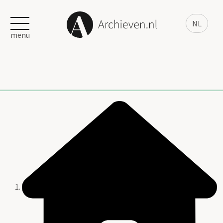
NL
menu