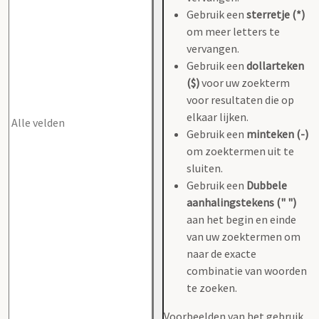
Gebruik een
sterretje (*)
om meer letters te
vervangen.
Gebruik een
dollarteken
($)
voor uw zoekterm
voor resultaten die op
elkaar lijken.
Gebruik een
minteken (-)
om zoektermen uit te
sluiten.
Gebruik een
Dubbele
aanhalingstekens (" ")
aan het begin en einde
van uw zoektermen om
naar de exacte
combinatie van woorden
te zoeken.
Voorbeelden van het gebruik