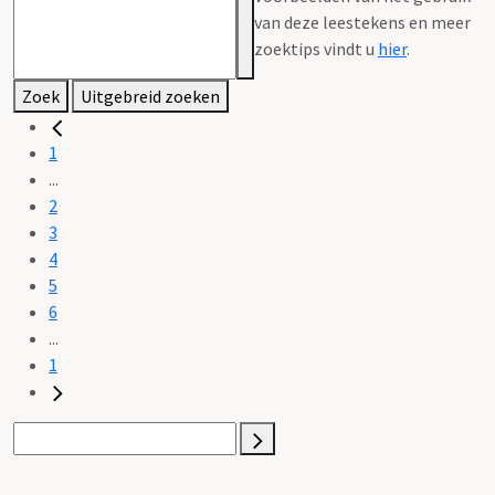
van deze leestekens en meer
zoektips vindt u
hier
.
Zoek
Uitgebreid zoeken
1
...
2
3
4
5
6
...
1