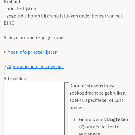
Brabant
- priesterlijsten
- zegels die horen bij archiefstukken onder beheer van het
BHIC
Al deze bronnen zijn gescand.
>
Meer info priesterlijsten
>
Algemene hulp en zoektips
Alle velden
Door leestekens in uw
zoekopdracht te gebruiken,
zoekt u specifieker of juist
breder:
Gebruik een
vraagteken
(?)
om één letter te
vervangen.