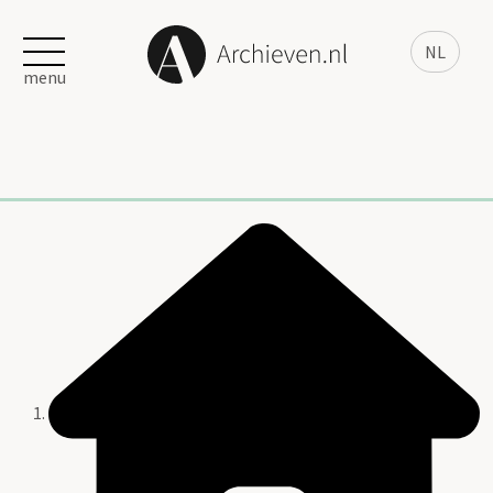
NL
menu