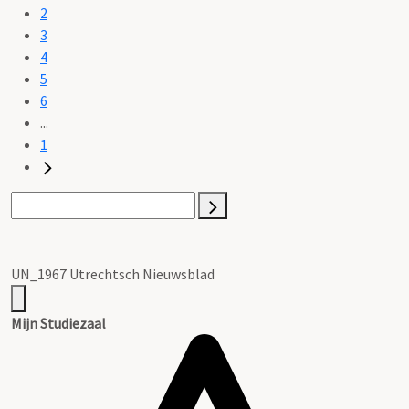
2
3
4
5
6
...
1
UN_1967 Utrechtsch Nieuwsblad
Mijn Studiezaal