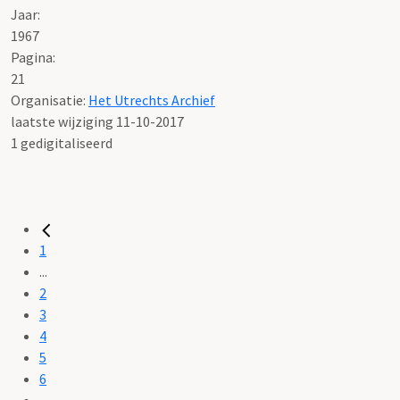
Jaar:
1967
Pagina:
21
Organisatie:
Het Utrechts Archief
laatste wijziging 11-10-2017
1 gedigitaliseerd
1
...
2
3
4
5
6
...