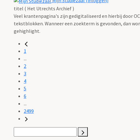
Mijn Studiezaal (inloggen)
titel ( Het Utrechts Archief )
Veel krantenpagina's zijn gedigitaliseerd en hierbij door 
tekstblokken. Wanneer een zoekterm is gevonden, dan wordt
gehighlight.
1
...
2
3
4
5
6
...
2499