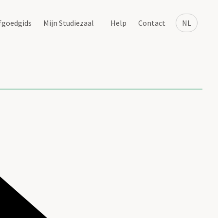
fgoedgids
Mijn Studiezaal
Help
Contact
NL