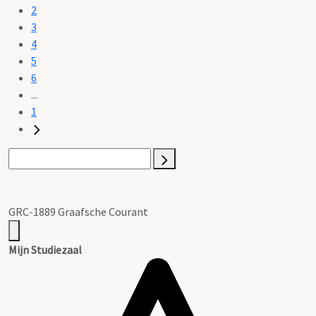
2
3
4
5
6
...
1
GRC-1889 Graafsche Courant
Mijn Studiezaal