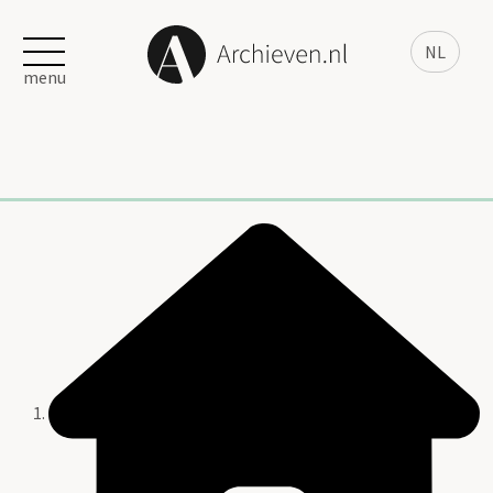
NL
menu