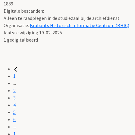
1889
Digitale bestanden:
Alleen te raadplegen in de studiezaal bij de archiefdienst
Organisatie:
Brabants Historisch Informatie Centrum (BHIC)
laatste wijziging 19-02-2025
1 gedigitaliseerd
1
...
2
3
4
5
6
...
1