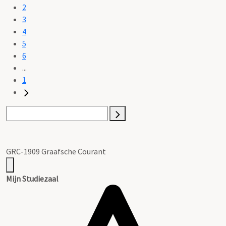
2
3
4
5
6
...
1
GRC-1909 Graafsche Courant
Mijn Studiezaal