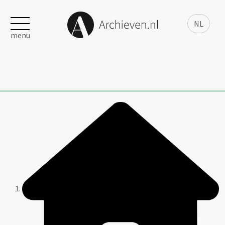
NL
menu