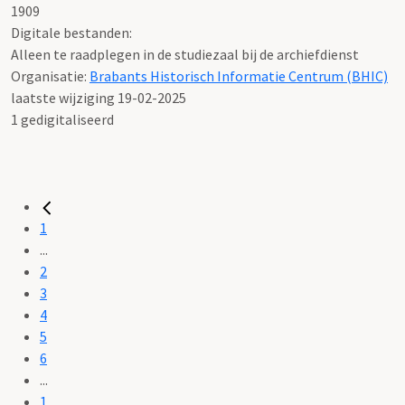
1909
Digitale bestanden:
Alleen te raadplegen in de studiezaal bij de archiefdienst
Organisatie:
Brabants Historisch Informatie Centrum (BHIC)
laatste wijziging 19-02-2025
1 gedigitaliseerd
1
...
2
3
4
5
6
...
1