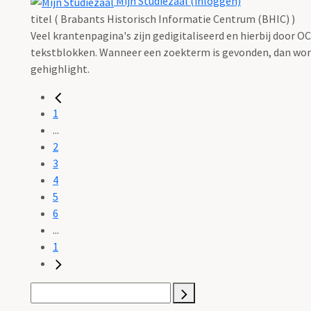
Mijn Studiezaal (inloggen)
titel ( Brabants Historisch Informatie Centrum (BHIC) )
Veel krantenpagina's zijn gedigitaliseerd en hierbij door 
tekstblokken. Wanneer een zoekterm is gevonden, dan wordt
gehighlight.
1
...
2
3
4
5
6
...
1