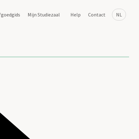
fgoedgids
Mijn Studiezaal
Help
Contact
NL