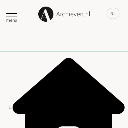
NL
menu