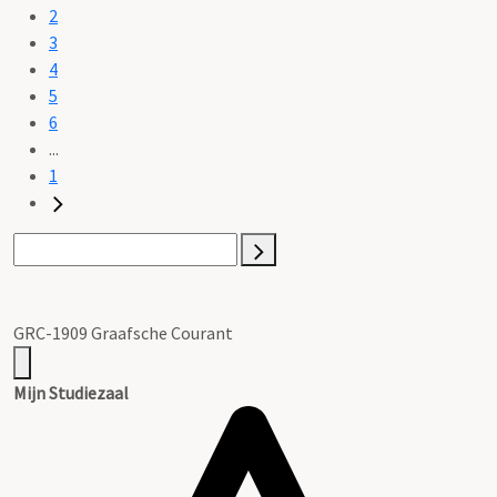
2
3
4
5
6
...
1
GRC-1909 Graafsche Courant
Mijn Studiezaal