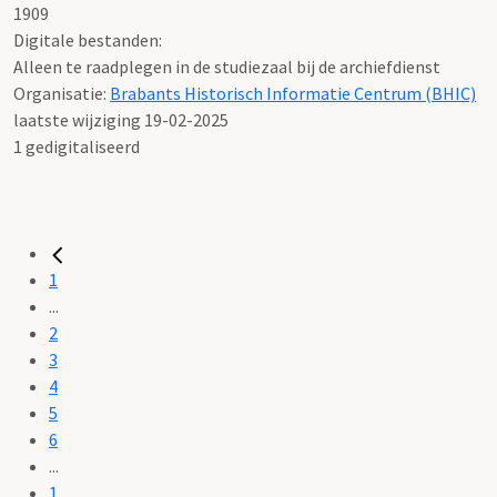
1909
Digitale bestanden:
Alleen te raadplegen in de studiezaal bij de archiefdienst
Organisatie:
Brabants Historisch Informatie Centrum (BHIC)
laatste wijziging 19-02-2025
1 gedigitaliseerd
1
...
2
3
4
5
6
...
1