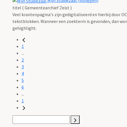
Mijn Studiezaal (inloggen)
titel ( Gemeentearchief Zeist )
Veel krantenpagina's zijn gedigitaliseerd en hierbij door 
tekstblokken. Wanneer een zoekterm is gevonden, dan wordt
gehighlight.
1
...
2
3
4
5
6
...
1