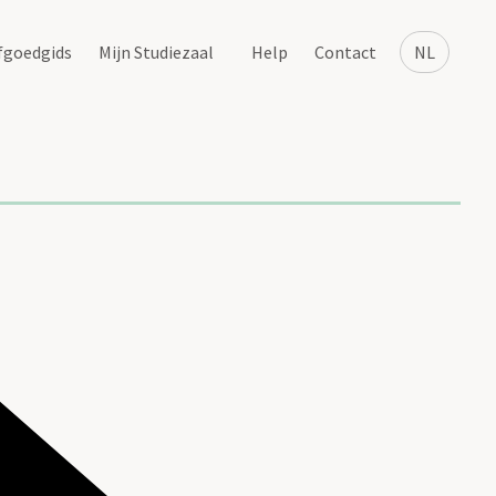
fgoedgids
Mijn Studiezaal
Help
Contact
NL