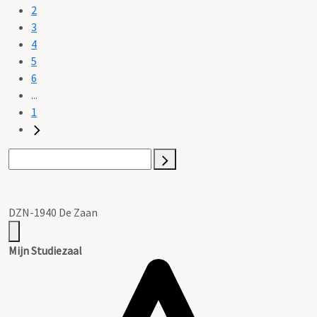
2
3
4
5
6
...
1
DZN-1940 De Zaan
Mijn Studiezaal