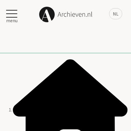
NL
menu