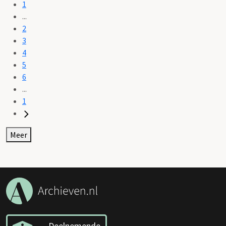
1
...
2
3
4
5
6
...
1
Meer
Deelnemende