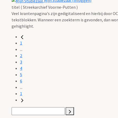
Mijn Studiezaal (inloggen)
titel ( Streekarchief Voorne-Putten )
Veel krantenpagina's zijn gedigitaliseerd en hierbij door 
tekstblokken. Wanneer een zoekterm is gevonden, dan wordt
gehighlight.
1
...
2
3
4
5
6
...
1