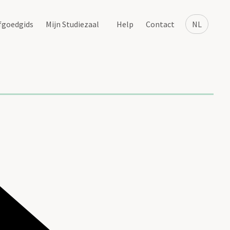
fgoedgids
Mijn Studiezaal
Help
Contact
NL