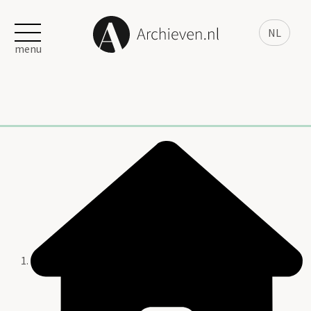
NL
menu