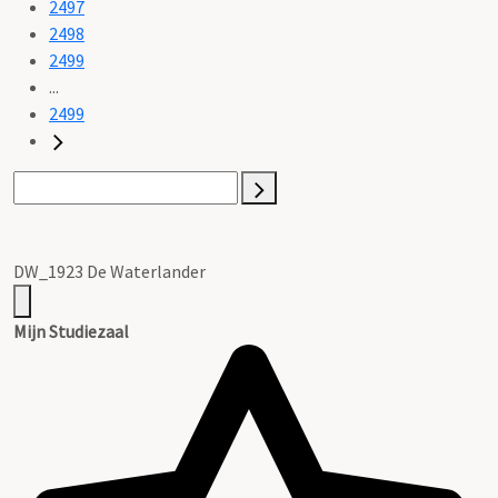
2497
2498
2499
...
2499
DW_1923 De Waterlander
Mijn Studiezaal