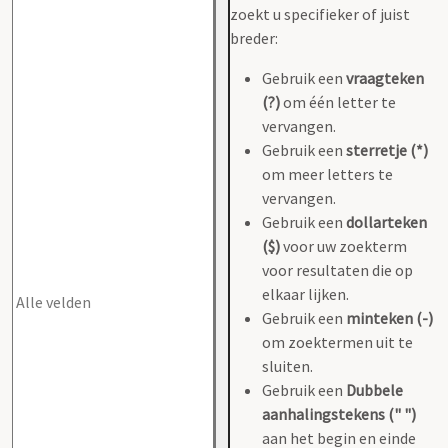
zoekt u specifieker of juist
breder:
Gebruik een
vraagteken
(?)
om één letter te
vervangen.
Gebruik een
sterretje (*)
om meer letters te
vervangen.
Gebruik een
dollarteken
($)
voor uw zoekterm
voor resultaten die op
elkaar lijken.
Gebruik een
minteken (-)
om zoektermen uit te
sluiten.
Gebruik een
Dubbele
aanhalingstekens (" ")
aan het begin en einde