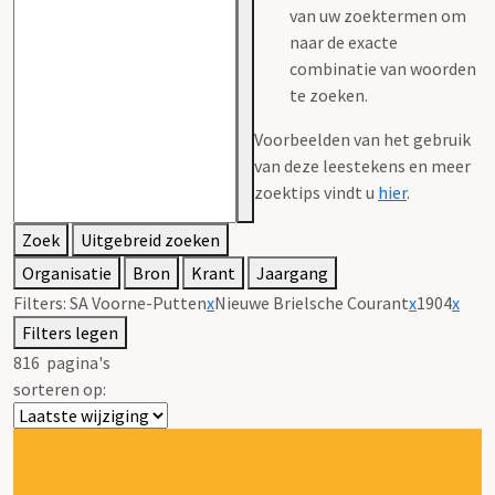
van uw zoektermen om
naar de exacte
combinatie van woorden
te zoeken.
Voorbeelden van het gebruik
van deze leestekens en meer
zoektips vindt u
hier
.
Zoek
Uitgebreid zoeken
Organisatie
Bron
Krant
Jaargang
Filters:
SA Voorne-Putten
x
Nieuwe Brielsche Courant
x
1904
x
Filters legen
816
pagina's
sorteren op: