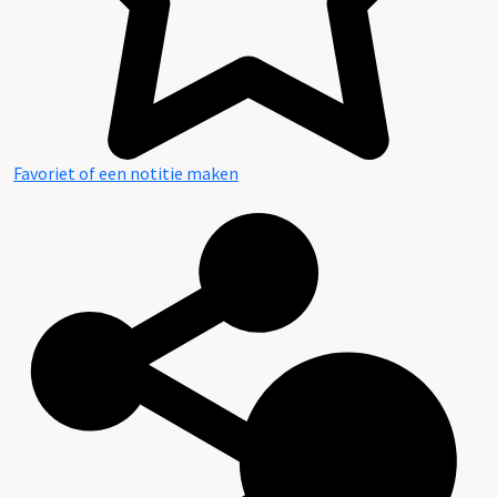
Favoriet of een notitie maken