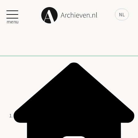
NL
menu