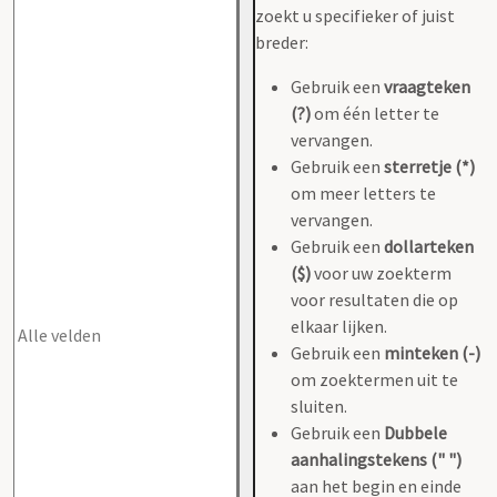
zoekt u specifieker of juist
breder:
Gebruik een
vraagteken
(?)
om één letter te
vervangen.
Gebruik een
sterretje (*)
om meer letters te
vervangen.
Gebruik een
dollarteken
($)
voor uw zoekterm
voor resultaten die op
elkaar lijken.
Gebruik een
minteken (-)
om zoektermen uit te
sluiten.
Gebruik een
Dubbele
aanhalingstekens (" ")
aan het begin en einde