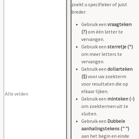
zoekt u specifieker of juist
breder:
Gebruik een
vraagteken
(?)
om één letter te
vervangen.
Gebruik een
sterretje (*)
om meer letters te
vervangen.
Gebruik een
dollarteken
($)
voor uw zoekterm
voor resultaten die op
elkaar lijken.
Gebruik een
minteken (-)
om zoektermen uit te
sluiten.
Gebruik een
Dubbele
aanhalingstekens (" ")
aan het begin en einde