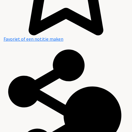
Favoriet of een notitie maken