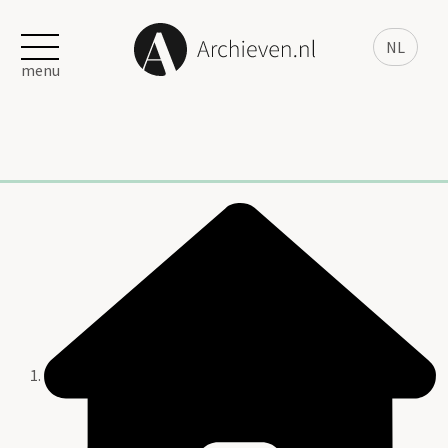
NL
menu