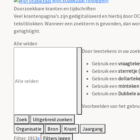
Mijn Studiezaal (inloggen)
Doorzoekbare kranten en tijdschriften
Veel krantenpagina's zijn gedigitaliseerd en hierbij door 
tekstblokken. Wanneer een zoekterm is gevonden, dan wordt
gehighlight.
Alle velden
Door leestekens in uw zoeko
Gebruik een
vraagteke
Gebruik een
sterretje (
Gebruik een
dollarteke
Gebruik een
minteken 
Gebruik een
Dubbele a
Voorbeelden van het gebrui
Zoek
Uitgebreid zoeken
Organisatie
Bron
Krant
Jaargang
Filter:
1913
x
Filters legen