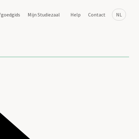
fgoedgids
Mijn Studiezaal
Help
Contact
NL