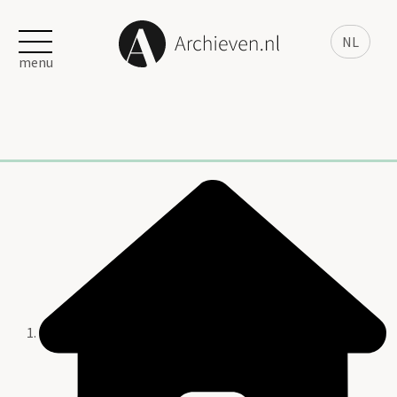
NL
menu