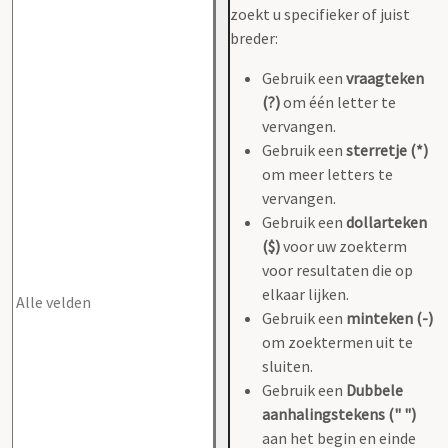
zoekt u specifieker of juist
breder:
Gebruik een
vraagteken
(?)
om één letter te
vervangen.
Gebruik een
sterretje (*)
om meer letters te
vervangen.
Gebruik een
dollarteken
($)
voor uw zoekterm
voor resultaten die op
elkaar lijken.
Gebruik een
minteken (-)
om zoektermen uit te
sluiten.
Gebruik een
Dubbele
aanhalingstekens (" ")
aan het begin en einde