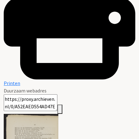
Printen
Duurzaam webadres