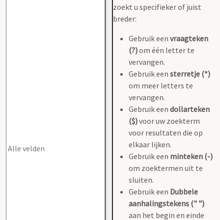
zoekt u specifieker of juist
breder:
Gebruik een
vraagteken
(?)
om één letter te
vervangen.
Gebruik een
sterretje (*)
om meer letters te
vervangen.
Gebruik een
dollarteken
($)
voor uw zoekterm
voor resultaten die op
elkaar lijken.
Gebruik een
minteken (-)
om zoektermen uit te
sluiten.
Gebruik een
Dubbele
aanhalingstekens (" ")
aan het begin en einde