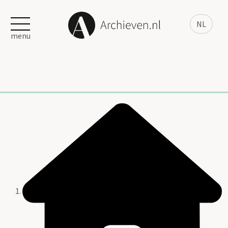
NL
menu