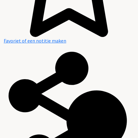
Favoriet of een notitie maken