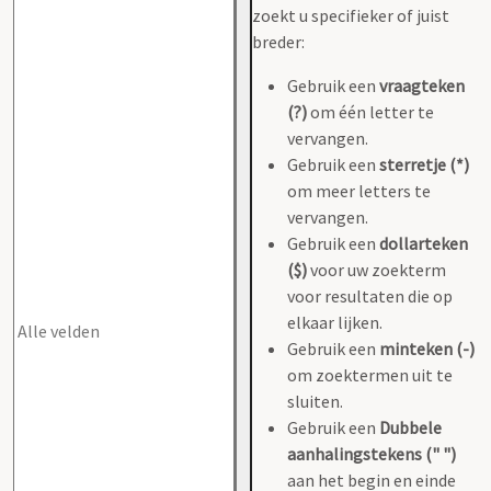
zoekt u specifieker of juist
breder:
Gebruik een
vraagteken
(?)
om één letter te
vervangen.
Gebruik een
sterretje (*)
om meer letters te
vervangen.
Gebruik een
dollarteken
($)
voor uw zoekterm
voor resultaten die op
elkaar lijken.
Gebruik een
minteken (-)
om zoektermen uit te
sluiten.
Gebruik een
Dubbele
aanhalingstekens (" ")
aan het begin en einde