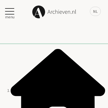
NL
menu